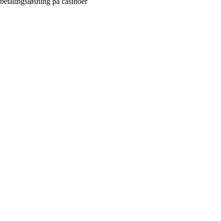
betalingsløsning på casinoer