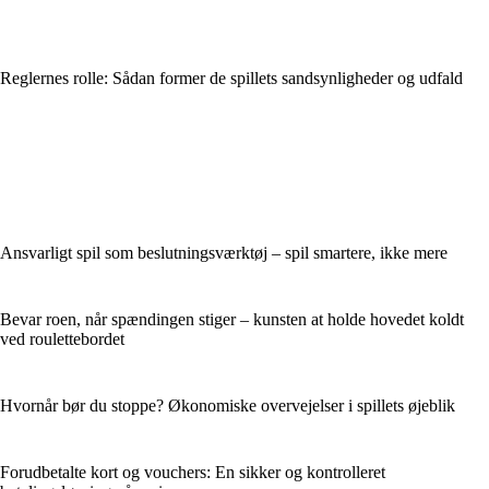
Reglernes rolle: Sådan former de spillets sandsynligheder og udfald
Ansvarligt spil som beslutningsværktøj – spil smartere, ikke mere
Bevar roen, når spændingen stiger – kunsten at holde hovedet koldt
ved roulettebordet
Hvornår bør du stoppe? Økonomiske overvejelser i spillets øjeblik
Forudbetalte kort og vouchers: En sikker og kontrolleret