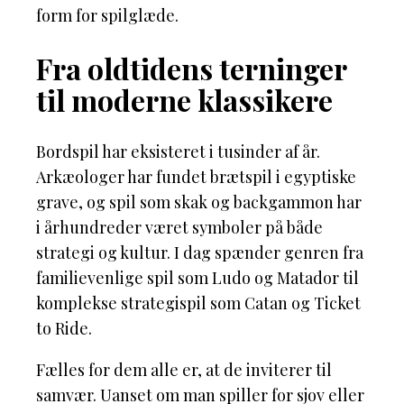
form for spilglæde.
Fra oldtidens terninger
til moderne klassikere
Bordspil har eksisteret i tusinder af år.
Arkæologer har fundet brætspil i egyptiske
grave, og spil som skak og backgammon har
i århundreder været symboler på både
strategi og kultur. I dag spænder genren fra
familievenlige spil som Ludo og Matador til
komplekse strategispil som Catan og Ticket
to Ride.
Fælles for dem alle er, at de inviterer til
samvær. Uanset om man spiller for sjov eller