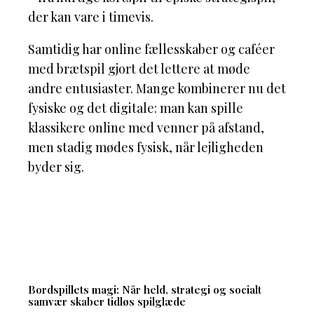
der kan vare i timevis.
Samtidig har online fællesskaber og caféer
med brætspil gjort det lettere at møde
andre entusiaster. Mange kombinerer nu det
fysiske og det digitale: man kan spille
klassikere online med venner på afstand,
men stadig mødes fysisk, når lejligheden
byder sig.
Bordspillets magi: Når held, strategi og socialt
samvær skaber tidløs spilglæde