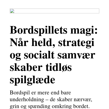
Bordspillets magi:
Når held, strategi
og socialt samvær
skaber tidløs
spilglæde
Bordspil er mere end bare
underholdning – de skaber nærvær,
grin og spænding omkring bordet.