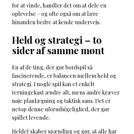
for at vinde, handler det om at dele en
oplevelse – og ofte også om at lære
hinanden bedre at kende undervejs.
Held og strategi – to
sider af samme mønt
En af de ting, der gør bordspil så
fascinerende, er balancen mellem held og
strategi. I nogle spil kan et enkelt
terningekast ændre alt, mens andre kræver
nøje planlægning og taktisk sans. Det er
netop denne uforudsigelighed, der gør
spillet levende.
Heldet skaber spænding og gør, at alle har