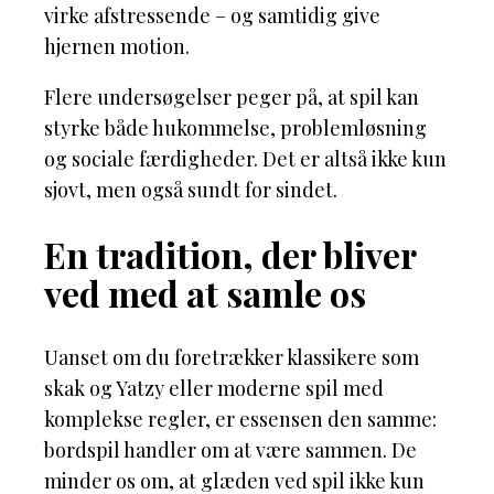
virke afstressende – og samtidig give
hjernen motion.
Flere undersøgelser peger på, at spil kan
styrke både hukommelse, problemløsning
og sociale færdigheder. Det er altså ikke kun
sjovt, men også sundt for sindet.
En tradition, der bliver
ved med at samle os
Uanset om du foretrækker klassikere som
skak og Yatzy eller moderne spil med
komplekse regler, er essensen den samme:
bordspil handler om at være sammen. De
minder os om, at glæden ved spil ikke kun