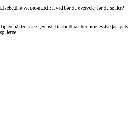
Livebetting vs. pre-match: Hvad bør du overveje, før du spiller?
Jagten på den store gevinst: Derfor tiltrækker progressive jackpots
spillerne