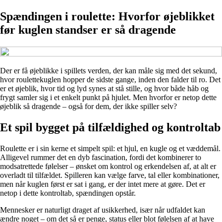
Spændingen i roulette: Hvorfor øjeblikket
før kuglen standser er så dragende
Der er få øjeblikke i spillets verden, der kan måle sig med det sekund,
hvor roulettekuglen hopper de sidste gange, inden den falder til ro. Det
er et øjeblik, hvor tid og lyd synes at stå stille, og hvor både håb og
frygt samler sig i et enkelt punkt på hjulet. Men hvorfor er netop dette
øjeblik så dragende – også for dem, der ikke spiller selv?
Et spil bygget på tilfældighed og kontroltab
Roulette er i sin kerne et simpelt spil: et hjul, en kugle og et væddemål.
Alligevel rummer det en dyb fascination, fordi det kombinerer to
modsatrettede følelser – ønsket om kontrol og erkendelsen af, at alt er
overladt til tilfældet. Spilleren kan vælge farve, tal eller kombinationer,
men når kuglen først er sat i gang, er der intet mere at gøre. Det er
netop i dette kontroltab, spændingen opstår.
Mennesker er naturligt draget af usikkerhed, især når udfaldet kan
ændre noget – om det så er penge, status eller blot følelsen af at have