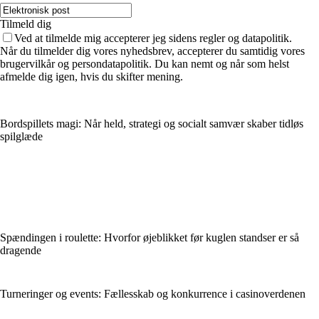
Tilmeld dig
Ved at tilmelde mig accepterer jeg sidens regler og datapolitik.
Når du tilmelder dig vores nyhedsbrev, accepterer du samtidig vores
brugervilkår og persondatapolitik. Du kan nemt og når som helst
afmelde dig igen, hvis du skifter mening.
Bordspillets magi: Når held, strategi og socialt samvær skaber tidløs
spilglæde
Spændingen i roulette: Hvorfor øjeblikket før kuglen standser er så
dragende
Turneringer og events: Fællesskab og konkurrence i casinoverdenen